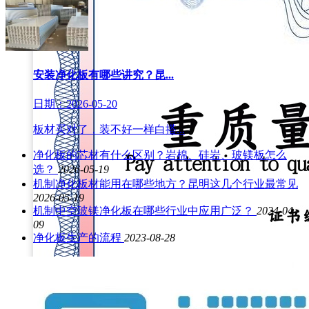
安装净化板有哪些讲究？昆...
日期：2026-05-20
板材买对了，装不好一样白搭...
净化板的芯材有什么区别？岩棉、硅岩、玻镁板怎么
选？
2026-05-19
机制净化板材能用在哪些地方？昆明这几个行业最常见
2026-05-19
机制中空玻镁净化板在哪些行业中应用广泛？
2024-04-
09
净化板生产的流程
2023-08-28