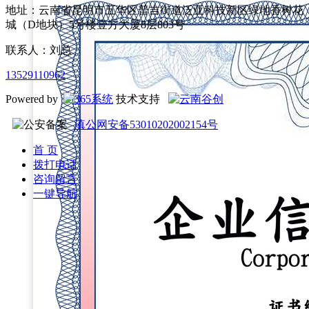
地址：云南省昆明市五华区普吉街道泛亚科技新区绿地香树花
城（D地块）5号楼壹方大厦8层803号
联系人：刘总
13529110962
Powered by
技术支持
滇公网安备53010202002154号
首 页
拨打电话
咨询留言
一键导航