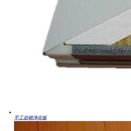
手工岩棉净化板