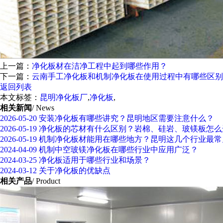
上一篇：
净化板材在洁净工程中起到哪些作用？
下一篇：
云南手工净化板和机制净化板在使用过程中有哪些区别
返回列表
本文标签：
昆明净化板厂
,
净化板
,
相关新闻
/ News
2026-05-20
安装净化板有哪些讲究？昆明地区需要注意什么？
2026-05-19
净化板的芯材有什么区别？岩棉、硅岩、玻镁板怎么
2026-05-19
机制净化板材能用在哪些地方？昆明这几个行业最常
2024-04-09
机制中空玻镁净化板在哪些行业中应用广泛？
2024-03-25
净化板适用于哪些行业和场景？
2024-03-12
关于净化板的优缺点
相关产品
/ Product