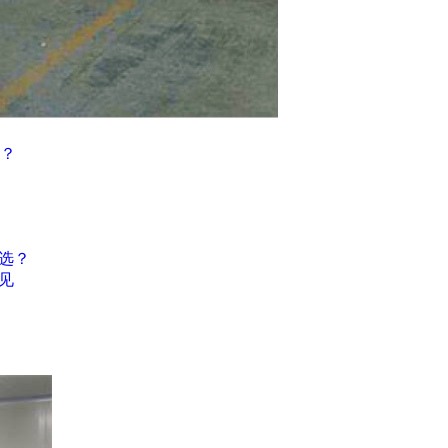
？
选？
见